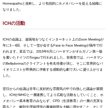
Homeopathsと改称し、より包括的にホメオパシーを捉える組織に
なりました。
ICHの活動
ICHの会議は、遠隔地をつなぐインターネット上のZoom Meetingが
年に3～4回、そして一堂が会するFace to Face Meetingが隔年で行
われます。直近では、2019年6月にハーネマンがオルガノン第一版
を書いたドイツのTorgauで行われました。前夜祭では、ハーネマン
のBelladonnaのクライアントを有名俳優が演じ、そこに世界的なバ
イオリニストが即興的に伴奏する感動的な劇で大いに盛り上がりま
した。
翌日からの会議は非常に友好的な雰囲気の中で白熱した議論が展開
し、ICHがWHOと一層連携してより広範な活動をしていくこと、ホ
メオパシー基本教育のみならず、CPD（生涯教育）の一層の充実を
図ること、解剖生理病理学の履修時間を大幅に増やすこと、そして