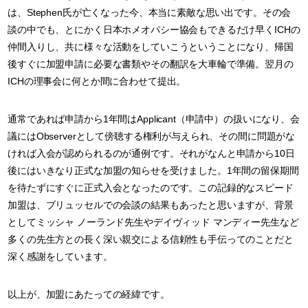
は、Stephen氏が亡くなった今、本当に素敵な思い出です。その会
談の中でも、とにかく日本ホメオパシー協会もできるだけ早くICHの
仲間入りし、共に様々な活動をしていこうということになり、帰国
後すぐに加盟申請に必要な書類やその翻訳を大車輪で準備。翌月の
ICHの理事会に何とか間に合わせて提出。
通常であれば申請から1年間はApplicant（申請中）の扱いになり、会
議にはObserverとして傍聴する権利が与えられ、その間に問題がな
ければ入会が認められるのが通例です。それがなんと申請から10日
後にはいきなり正式な加盟の知らせを受けました。1年間の留保期間
を待たずにすぐに正式入会となったのです。この記録的なスピード
加盟は、ブリュッセルでの会談の結果もあったと思いますが、背景
としてミッシャ ノーランド先生やデイヴィッド マンディー先生など
多くの先生方との長く深い親交による信頼性も手伝ってのことだと
深く感謝をしています。
以上が、加盟にあたっての経緯です。