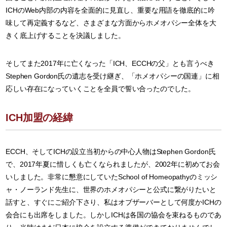
ICHのWeb内部の内容を全面的に見直し、重要な用語を徹底的に吟
味して再定義するなど、さまざまな方面からホメオパシー全体を大
きく底上げすることを決議しました。
そしてまた2017年に亡くなった「ICH、ECCHの父」とも言うべき
Stephen Gordon氏の遺志を受け継ぎ、「ホメオパシーの国連」に相
応しい存在になっていくことを全員で誓い合ったのでした。
ICH加盟の経緯
ECCH、そしてICHの設立当初からの中心人物はStephen Gordon氏
で、2017年夏に惜しくも亡くなられましたが、2002年に初めてお会
いしました。非常に懇意にしていたSchool of Homeopathyのミッシ
ャ・ノーランド先生に、世界のホメオパシーと公式に繋がりたいと
話すと、すぐにご紹介下さり、私はオブザーバーとして何度かICHの
会合にも出席をしました。しかしICHは各国の協会を束ねるものであ