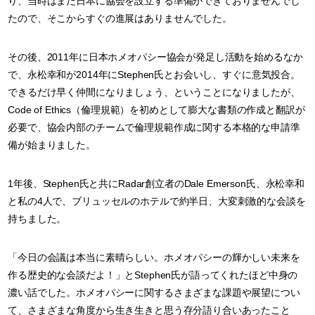
り、当時はまだ日本に協会を設立する準備ができておりませんでし
たので、そこからすぐの進展はありませんでした。
その後、2011年に日本ホメオパシー協会が発足し活動を始めるなか
で、永松幸和が2014年にStephen氏とお会いし、すぐに意気投合。
できるだけ早く仲間になりましょう、ということになりましたが、
Code of Ethics（倫理規範）を初めとして膨大な書類の作成と翻訳が
必要で、協会内部のチームで倫理規範作成に関する本格的な申請準
備が始まりました。
1年後、Stephen氏と共にRadar創立者のDale Emerson氏、永松幸和
と私の4人で、ブリュッセルのホテルで約半日、大変刺激的な会談を
持ちました。
「今日の会議は本当に素晴らしい。ホメオパシーの輝かしい未来を
作る歴史的な会談だよ！」とStephen氏が語ってくれたほど中身の
濃い話でした。ホメオパシーに関するさまざまな課題や展望につい
て、さまざまな角度から生き生きと思う存分語り合いあったこと